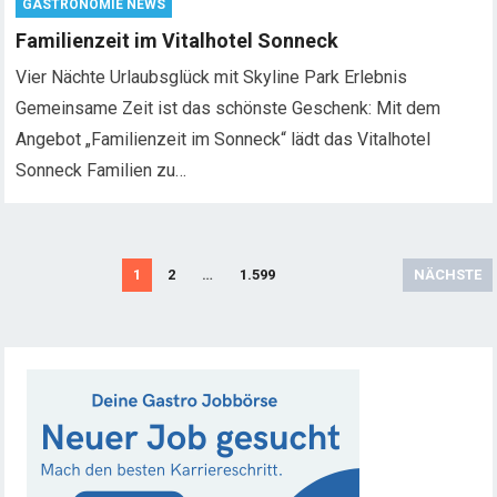
GASTRONOMIE NEWS
Familienzeit im Vitalhotel Sonneck
Vier Nächte Urlaubsglück mit Skyline Park Erlebnis
Gemeinsame Zeit ist das schönste Geschenk: Mit dem
Angebot „Familienzeit im Sonneck“ lädt das Vitalhotel
Sonneck Familien zu…
S
1
2
…
1.599
NÄCHSTE
e
i
t
e
n
n
u
m