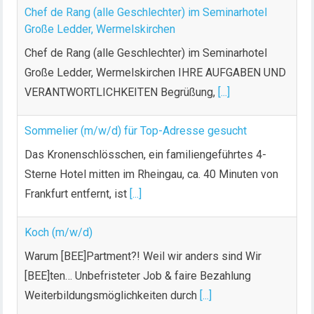
Chef de Rang (alle Geschlechter) im Seminarhotel
g
Große Ledder, Wermelskirchen
e
Chef de Rang (alle Geschlechter) im Seminarhotel
Große Ledder, Wermelskirchen IHRE AUFGABEN UND
VERANTWORTLICHKEITEN Begrüßung,
[...]
Sommelier (m/w/d) für Top-Adresse gesucht
Das Kronenschlösschen, ein familiengeführtes 4-
Sterne Hotel mitten im Rheingau, ca. 40 Minuten von
Frankfurt entfernt, ist
[...]
Koch (m/w/d)
Warum [BEE]Partment?! Weil wir anders sind Wir
[BEE]ten… Unbefristeter Job & faire Bezahlung
Weiterbildungsmöglichkeiten durch
[...]