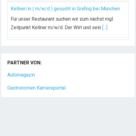
Kellner/in ( m/w/d ) gesucht in Grafing bei München
Für unser Restaurant suchen wir zum nächst mgl.
Zeitpunkt Kellner m/w/d. Der Wirt und sein
[...]
Chef de Rang (m/w/d) gesucht – Hotel 47° in
Konstanz
PARTNER VON:
Dein Arbeitsplatz mit Urlaubsfeeling Chef de Rang
(m/w/d) Du bist Gastgeber aus Leidenschaft und
Automagazin
liebst
[...]
Gastronomen Karriereportal
Hotel Nachrichten
Gastronomie Magazin