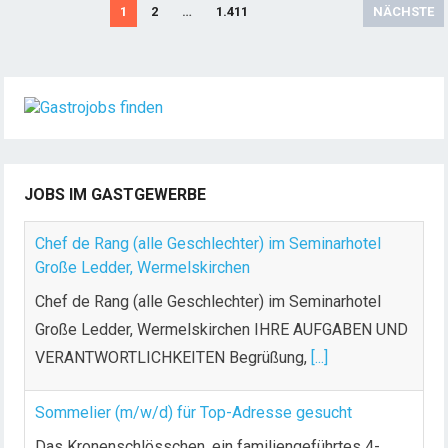
S
1
2
…
1.411
NÄCHSTE
e
i
t
e
n
n
u
JOBS IM GASTGEWERBE
m
m
Chef de Rang (alle Geschlechter) im Seminarhotel
e
Große Ledder, Wermelskirchen
r
Chef de Rang (alle Geschlechter) im Seminarhotel
i
Große Ledder, Wermelskirchen IHRE AUFGABEN UND
e
VERANTWORTLICHKEITEN Begrüßung,
[...]
r
u
n
Sommelier (m/w/d) für Top-Adresse gesucht
g
Das Kronenschlösschen, ein familiengeführtes 4-