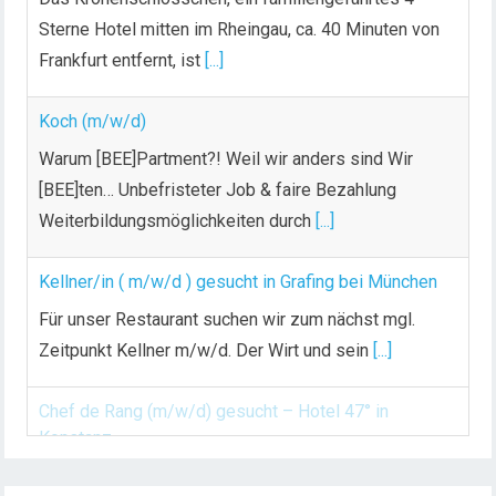
d
Sterne Hotel mitten im Rheingau, ca. 40 Minuten von
e
Frankfurt entfernt, ist
[...]
r
B
Koch (m/w/d)
e
i
Warum [BEE]Partment?! Weil wir anders sind Wir
t
[BEE]ten… Unbefristeter Job & faire Bezahlung
r
Weiterbildungsmöglichkeiten durch
[...]
ä
g
Kellner/in ( m/w/d ) gesucht in Grafing bei München
e
Für unser Restaurant suchen wir zum nächst mgl.
Zeitpunkt Kellner m/w/d. Der Wirt und sein
[...]
Chef de Rang (m/w/d) gesucht – Hotel 47° in
Konstanz
Dein Arbeitsplatz mit Urlaubsfeeling Chef de Rang
PARTNER VON: