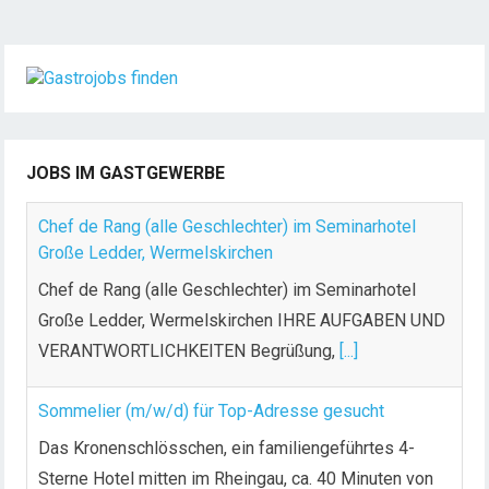
i
t
e
n
n
u
JOBS IM GASTGEWERBE
m
m
Chef de Rang (alle Geschlechter) im Seminarhotel
e
Große Ledder, Wermelskirchen
r
Chef de Rang (alle Geschlechter) im Seminarhotel
i
Große Ledder, Wermelskirchen IHRE AUFGABEN UND
e
VERANTWORTLICHKEITEN Begrüßung,
[...]
r
u
n
Sommelier (m/w/d) für Top-Adresse gesucht
g
Das Kronenschlösschen, ein familiengeführtes 4-
d
Sterne Hotel mitten im Rheingau, ca. 40 Minuten von