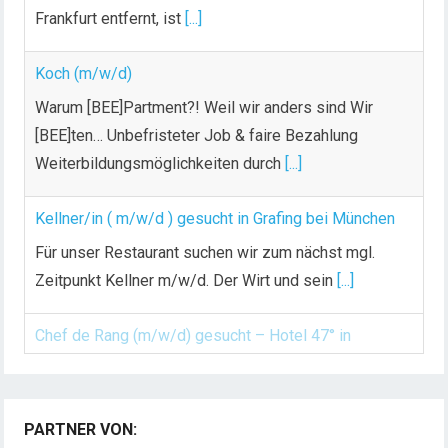
e
Frankfurt entfernt, ist
[...]
r
B
Koch (m/w/d)
e
i
Warum [BEE]Partment?! Weil wir anders sind Wir
t
[BEE]ten… Unbefristeter Job & faire Bezahlung
r
Weiterbildungsmöglichkeiten durch
[...]
ä
g
Kellner/in ( m/w/d ) gesucht in Grafing bei München
e
Für unser Restaurant suchen wir zum nächst mgl.
Zeitpunkt Kellner m/w/d. Der Wirt und sein
[...]
Chef de Rang (m/w/d) gesucht – Hotel 47° in
Konstanz
Dein Arbeitsplatz mit Urlaubsfeeling Chef de Rang
PARTNER VON:
(m/w/d) Du bist Gastgeber aus Leidenschaft und
Automagazin