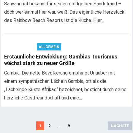
Sanyang ist bekannt für seinen goldgelben Sandstrand –
doch wer einmal hier war, weiß: Das eigentliche Herzstück
des Rainbow Beach Resorts ist die Küche. Hier…
ALLGEMEIN
Erstaunliche Entwicklung: Gambias Tourismus
wächst stark zu neuer Größe
Gambia: Die nette Bevölkerung empfängt Urlauber mit
einem sympathischen Lächeln Gambia, oft als die
„Lächelnde Küste Afrikas“ bezeichnet, besticht durch seine
herzliche Gastfreundschaft und eine…
S
1
2
…
9
NÄCHSTE
e