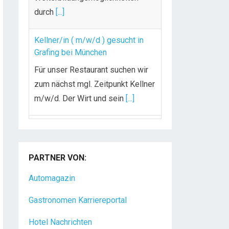
durch
[...]
Kellner/in ( m/w/d ) gesucht in
Grafing bei München
Für unser Restaurant suchen wir
zum nächst mgl. Zeitpunkt Kellner
m/w/d. Der Wirt und sein
[...]
Chef de Rang (m/w/d) gesucht –
Hotel 47° in Konstanz
PARTNER VON:
Dein Arbeitsplatz mit
Urlaubsfeeling Chef de Rang
Automagazin
(m/w/d) Du bist Gastgeber aus
Gastronomen Karriereportal
Leidenschaft und liebst
[...]
Hotel Nachrichten