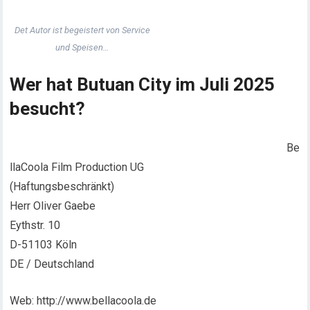
Det Autor ist begeistert von Service
und Speisen…
Wer hat Butuan City im Juli 2025
besucht?
Be
llaCoola Film Production UG
(Haftungsbeschränkt)
Herr Oliver Gaebe
Eythstr. 10
D-51103 Köln
DE / Deutschland
Web: http://www.bellacoola.de