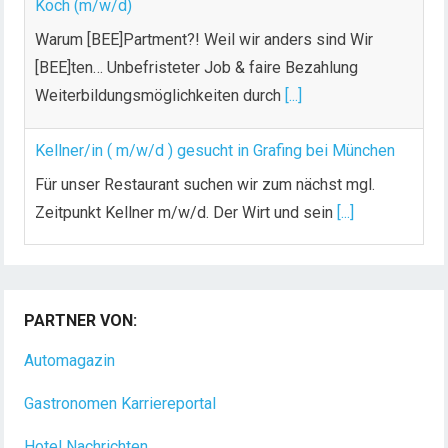
Koch (m/w/d)
Warum [BEE]Partment?! Weil wir anders sind Wir
[BEE]ten… Unbefristeter Job & faire Bezahlung
Weiterbildungsmöglichkeiten durch
[...]
Kellner/in ( m/w/d ) gesucht in Grafing bei München
Für unser Restaurant suchen wir zum nächst mgl.
Zeitpunkt Kellner m/w/d. Der Wirt und sein
[...]
Chef de Rang (m/w/d) gesucht – Hotel 47° in
Konstanz
PARTNER VON:
Dein Arbeitsplatz mit Urlaubsfeeling Chef de Rang
(m/w/d) Du bist Gastgeber aus Leidenschaft und
Automagazin
liebst
[...]
Gastronomen Karriereportal
Hotel Nachrichten