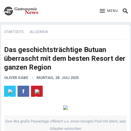
MENU
STARTSEITE
ALLGEMEIN
Das geschichtsträchtige Butuan
überrascht mit dem besten Resort der
ganzen Region
OLIVER GÄBE
MONTAG, 28. JULI 2025
Eine 4ha große Parkanlage offeriert u.a. einen riesigen Pool mit allem, was
Urlauber wünschen