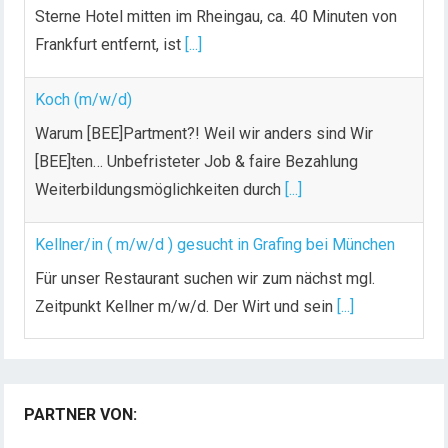
Sterne Hotel mitten im Rheingau, ca. 40 Minuten von
Frankfurt entfernt, ist
[...]
Koch (m/w/d)
Warum [BEE]Partment?! Weil wir anders sind Wir
[BEE]ten… Unbefristeter Job & faire Bezahlung
Weiterbildungsmöglichkeiten durch
[...]
Kellner/in ( m/w/d ) gesucht in Grafing bei München
Für unser Restaurant suchen wir zum nächst mgl.
Zeitpunkt Kellner m/w/d. Der Wirt und sein
[...]
Chef de Rang (m/w/d) gesucht – Hotel 47° in
Konstanz
PARTNER VON:
Dein Arbeitsplatz mit Urlaubsfeeling Chef de Rang
(m/w/d) Du bist Gastgeber aus Leidenschaft und