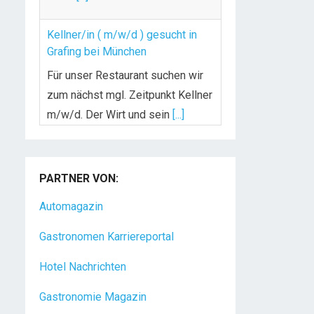
Kellner/in ( m/w/d ) gesucht in
Grafing bei München
Für unser Restaurant suchen wir
zum nächst mgl. Zeitpunkt Kellner
m/w/d. Der Wirt und sein
[...]
Chef de Rang (m/w/d) gesucht –
Hotel 47° in Konstanz
Dein Arbeitsplatz mit
PARTNER VON:
Urlaubsfeeling Chef de Rang
Automagazin
(m/w/d) Du bist Gastgeber aus
Leidenschaft und liebst
[...]
Gastronomen Karriereportal
Hotel Nachrichten
Gastronomie Magazin