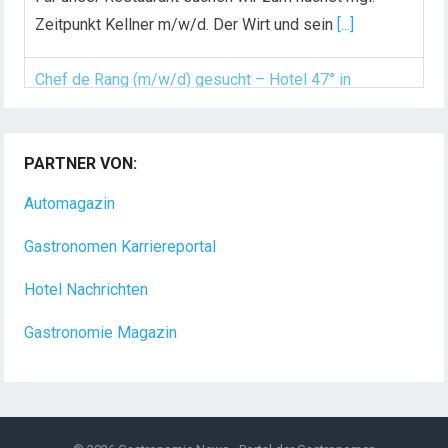
Zeitpunkt Kellner m/w/d. Der Wirt und sein
[...]
Chef de Rang (m/w/d) gesucht – Hotel 47° in
Konstanz
PARTNER VON:
Dein Arbeitsplatz mit Urlaubsfeeling Chef de Rang
(m/w/d) Du bist Gastgeber aus Leidenschaft und
Automagazin
liebst
[...]
Gastronomen Karriereportal
Hotel Nachrichten
Gastronomie Magazin
© 2026
Gastronomie News - Portal der Gastronomen