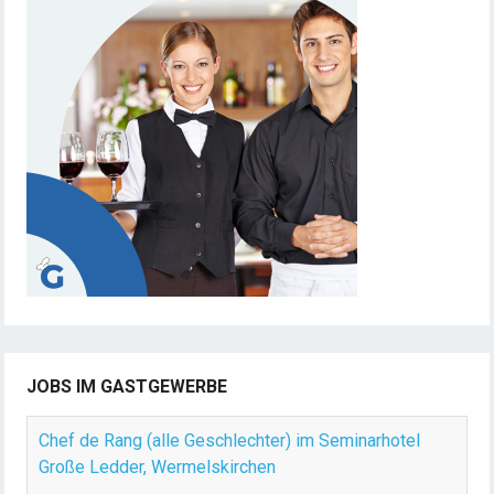
r
i
e
r
u
n
g
d
e
r
B
e
i
t
JOBS IM GASTGEWERBE
r
ä
Chef de Rang (alle Geschlechter) im Seminarhotel
g
Große Ledder, Wermelskirchen
e