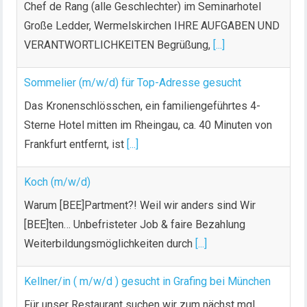
Chef de Rang (alle Geschlechter) im Seminarhotel
Große Ledder, Wermelskirchen IHRE AUFGABEN UND
VERANTWORTLICHKEITEN Begrüßung,
[...]
Sommelier (m/w/d) für Top-Adresse gesucht
Das Kronenschlösschen, ein familiengeführtes 4-
Sterne Hotel mitten im Rheingau, ca. 40 Minuten von
Frankfurt entfernt, ist
[...]
Koch (m/w/d)
Warum [BEE]Partment?! Weil wir anders sind Wir
[BEE]ten… Unbefristeter Job & faire Bezahlung
Weiterbildungsmöglichkeiten durch
[...]
Kellner/in ( m/w/d ) gesucht in Grafing bei München
Für unser Restaurant suchen wir zum nächst mgl.