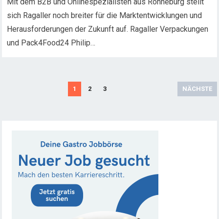
Mit dem B2B und Onlinespezialisten aus Ronneburg stellt
sich Ragaller noch breiter für die Marktentwicklungen und
Herausforderungen der Zukunft auf. Ragaller Verpackungen
und Pack4Food24 Philip…
S
1
2
3
NÄCHSTE
e
i
t
e
n
n
u
m
m
e