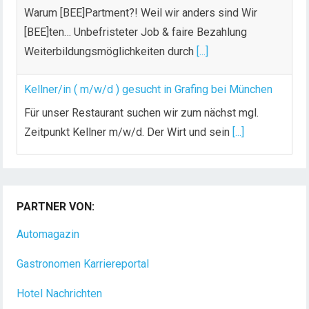
Warum [BEE]Partment?! Weil wir anders sind Wir
[BEE]ten… Unbefristeter Job & faire Bezahlung
Weiterbildungsmöglichkeiten durch
[...]
Kellner/in ( m/w/d ) gesucht in Grafing bei München
Für unser Restaurant suchen wir zum nächst mgl.
Zeitpunkt Kellner m/w/d. Der Wirt und sein
[...]
Chef de Rang (m/w/d) gesucht – Hotel 47° in
Konstanz
PARTNER VON:
Dein Arbeitsplatz mit Urlaubsfeeling Chef de Rang
(m/w/d) Du bist Gastgeber aus Leidenschaft und
Automagazin
liebst
[...]
Gastronomen Karriereportal
Hotel Nachrichten