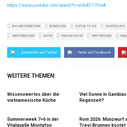
https://www.youtube.com/watch?v=xObAT17FetA
BIO KAFFEEBECHER
BIOBECHER
COFFEE TO GO
COFFEECUPS
KAFFEEBECHER
KIOSK
PACK4FOOD24
PAPPBECHER
RAG
Zwitschern auf Twitter
Teilen auf Facebook
WEITERE THEMEN:
Wissenswertes über die
Viel Sonne in Gambias
vietnamesische Küche
Regenzeit?
Summerweek 7=6 in der
Rom 2026: Münzwurf 
Vitalquelle Montafon
Trevi-Brunnen kostet 