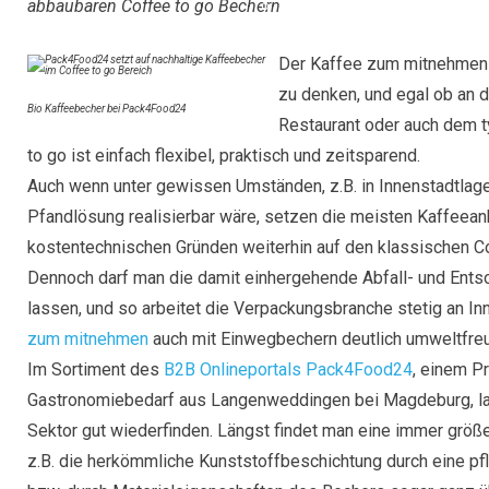
abbaubaren Coffee to go Bechern
Der Kaffee zum mitnehmen i
zu denken, und egal ob an d
Bio Kaffeebecher bei Pack4Food24
Restaurant oder auch dem t
to go ist einfach flexibel, praktisch und zeitsparend.
Auch wenn unter gewissen Umständen, z.B. in Innenstadtlage
Pfandlösung realisierbar wäre, setzen die meisten Kaffeean
kostentechnischen Gründen weiterhin auf den klassischen Co
Dennoch darf man die damit einhergehende Abfall- und Entso
lassen, und so arbeitet die Verpackungsbranche stetig an I
zum mitnehmen
auch mit Einwegbechern deutlich umweltfreun
Im Sortiment des
B2B Onlineportals Pack4Food24
, einem P
Gastronomiebedarf aus Langenweddingen bei Magdeburg, las
Sektor gut wiederfinden. Längst findet man eine immer größ
z.B. die herkömmliche Kunststoffbeschichtung durch eine pf