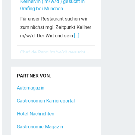
Kellner/in ( m/w/d ) gesucht in
Grafing bei München
Für unser Restaurant suchen wir
zum nächst mgl. Zeitpunkt Kellner
m/w/d. Der Wirt und sein
[...]
Chef de Rang (m/w/d) gesucht –
Hotel 47° in Konstanz
PARTNER VON:
Dein Arbeitsplatz mit
Urlaubsfeeling Chef de Rang
Automagazin
(m/w/d) Du bist Gastgeber aus
Gastronomen Karriereportal
Leidenschaft und liebst
[...]
Hotel Nachrichten
Gastronomie Magazin