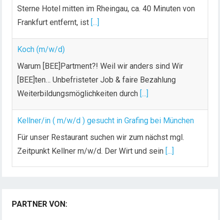
Sterne Hotel mitten im Rheingau, ca. 40 Minuten von
Frankfurt entfernt, ist
[...]
Koch (m/w/d)
Warum [BEE]Partment?! Weil wir anders sind Wir
[BEE]ten… Unbefristeter Job & faire Bezahlung
Weiterbildungsmöglichkeiten durch
[...]
Kellner/in ( m/w/d ) gesucht in Grafing bei München
Für unser Restaurant suchen wir zum nächst mgl.
Zeitpunkt Kellner m/w/d. Der Wirt und sein
[...]
Chef de Rang (m/w/d) gesucht – Hotel 47° in
Konstanz
PARTNER VON:
Dein Arbeitsplatz mit Urlaubsfeeling Chef de Rang