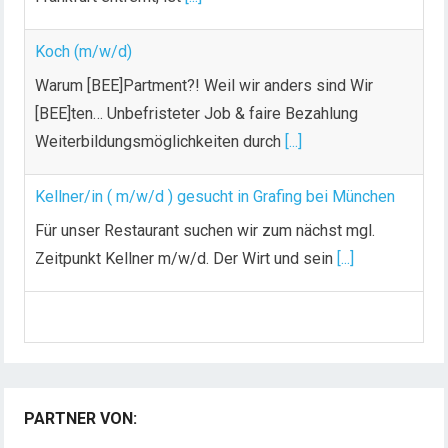
Koch (m/w/d)
Warum [BEE]Partment?! Weil wir anders sind Wir
[BEE]ten… Unbefristeter Job & faire Bezahlung
Weiterbildungsmöglichkeiten durch
[...]
Kellner/in ( m/w/d ) gesucht in Grafing bei München
Für unser Restaurant suchen wir zum nächst mgl.
Zeitpunkt Kellner m/w/d. Der Wirt und sein
[...]
Chef de Rang (m/w/d) gesucht – Hotel 47° in
Konstanz
Dein Arbeitsplatz mit Urlaubsfeeling Chef de Rang
(m/w/d) Du bist Gastgeber aus Leidenschaft und
PARTNER VON:
liebst
[...]