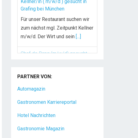
Kellner/in ( m/w/d ) gesucht in
Grafing bei München
Für unser Restaurant suchen wir
zum nächst mgl. Zeitpunkt Kellner
m/w/d. Der Wirt und sein
[...]
Chef de Rang (m/w/d) gesucht –
Hotel 47° in Konstanz
PARTNER VON:
Dein Arbeitsplatz mit
Urlaubsfeeling Chef de Rang
Automagazin
(m/w/d) Du bist Gastgeber aus
Gastronomen Karriereportal
Leidenschaft und liebst
[...]
Hotel Nachrichten
Gastronomie Magazin