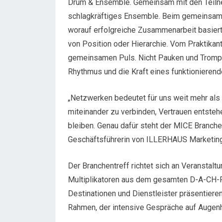
Drum & Ensemble. Gemeinsam mit den Teilne
schlagkräftiges Ensemble. Beim gemeinsame
worauf erfolgreiche Zusammenarbeit basiert
von Position oder Hierarchie. Vom Praktikan
gemeinsamen Puls. Nicht Pauken und Trompet
Rhythmus und die Kraft eines funktionieren
„Netzwerken bedeutet für uns weit mehr als
miteinander zu verbinden, Vertrauen entstehe
bleiben. Genau dafür steht der MICE Branchent
Geschäftsführerin von ILLERHAUS Marketing
Der Branchentreff richtet sich an Veranstal
Multiplikatoren aus dem gesamten D-A-CH-R
Destinationen und Dienstleister präsentier
Rahmen, der intensive Gespräche auf Augenh