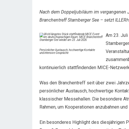
Nach dem Doppeljubiläum im vergangenen J
Branchentreff Starnberger See – setzt ILLER
Am 23. Juli
Starnberger
Persönlicher Austausch, hochwertige Kontakte
Veranstaltu
und intensive Gespräche
zusammenbri
kontinuierlich stattfindenden MICE-Netzwer
Was den Branchentreff seit über zwei Jahrze
persönlicher Austausch, hochwertige Kontakt
klassischer Messehallen. Die besondere At
Rahmen, um Kooperationen anzubahnen und Id
Ein besonderes Highlight des diesjährigen 