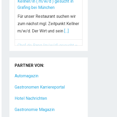
Kellner/in ( m/w/d ) gesucht in
Grafing bei München
Für unser Restaurant suchen wir
zum nächst mgl. Zeitpunkt Kellner
m/w/d. Der Wirt und sein
[...]
Chef de Rang (m/w/d) gesucht –
Hotel 47° in Konstanz
PARTNER VON:
Dein Arbeitsplatz mit
Urlaubsfeeling Chef de Rang
Automagazin
(m/w/d) Du bist Gastgeber aus
Gastronomen Karriereportal
Leidenschaft und liebst
[...]
Hotel Nachrichten
Gastronomie Magazin