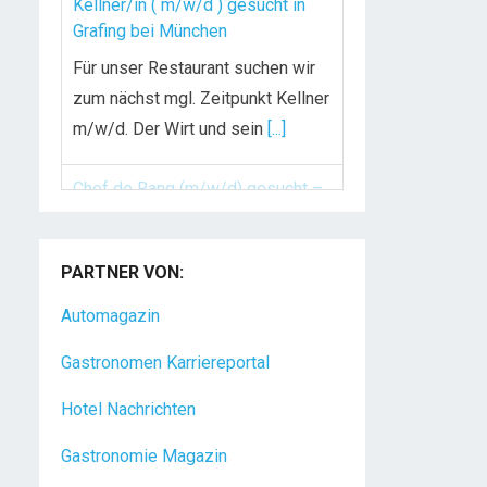
Kellner/in ( m/w/d ) gesucht in
Grafing bei München
Für unser Restaurant suchen wir
zum nächst mgl. Zeitpunkt Kellner
m/w/d. Der Wirt und sein
[...]
Chef de Rang (m/w/d) gesucht –
Hotel 47° in Konstanz
PARTNER VON:
Dein Arbeitsplatz mit
Urlaubsfeeling Chef de Rang
Automagazin
(m/w/d) Du bist Gastgeber aus
Gastronomen Karriereportal
Leidenschaft und liebst
[...]
Hotel Nachrichten
Gastronomie Magazin