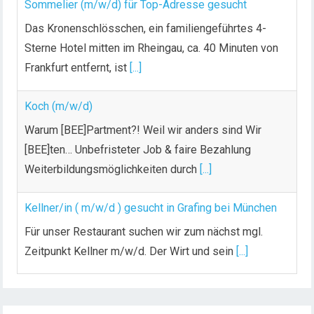
Sommelier (m/w/d) für Top-Adresse gesucht
Das Kronenschlösschen, ein familiengeführtes 4-
Sterne Hotel mitten im Rheingau, ca. 40 Minuten von
Frankfurt entfernt, ist
[...]
Koch (m/w/d)
Warum [BEE]Partment?! Weil wir anders sind Wir
[BEE]ten… Unbefristeter Job & faire Bezahlung
Weiterbildungsmöglichkeiten durch
[...]
Kellner/in ( m/w/d ) gesucht in Grafing bei München
Für unser Restaurant suchen wir zum nächst mgl.
Zeitpunkt Kellner m/w/d. Der Wirt und sein
[...]
Chef de Rang (m/w/d) gesucht – Hotel 47° in
Konstanz