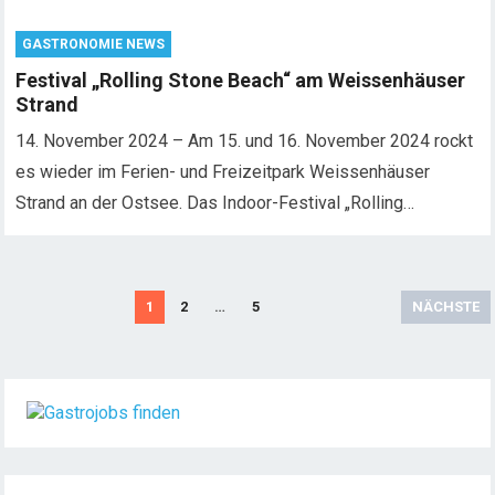
GASTRONOMIE NEWS
Festival „Rolling Stone Beach“ am Weissenhäuser
Strand
14. November 2024 – Am 15. und 16. November 2024 rockt
es wieder im Ferien- und Freizeitpark Weissenhäuser
Strand an der Ostsee. Das Indoor-Festival „Rolling…
S
1
2
…
5
NÄCHSTE
e
i
t
e
n
n