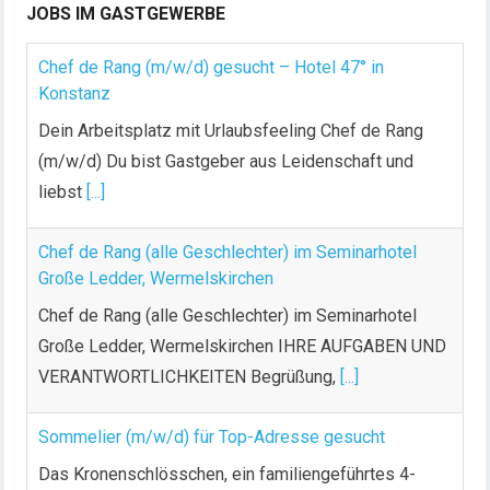
u
JOBS IM GASTGEWERBE
m
m
Chef de Rang (m/w/d) gesucht – Hotel 47° in
e
Konstanz
r
Dein Arbeitsplatz mit Urlaubsfeeling Chef de Rang
i
(m/w/d) Du bist Gastgeber aus Leidenschaft und
e
liebst
[...]
r
u
n
Chef de Rang (alle Geschlechter) im Seminarhotel
g
Große Ledder, Wermelskirchen
d
Chef de Rang (alle Geschlechter) im Seminarhotel
e
Große Ledder, Wermelskirchen IHRE AUFGABEN UND
r
VERANTWORTLICHKEITEN Begrüßung,
[...]
B
e
Sommelier (m/w/d) für Top-Adresse gesucht
i
t
Das Kronenschlösschen, ein familiengeführtes 4-