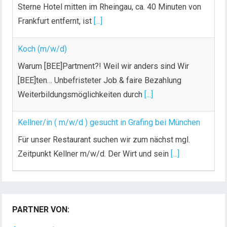
r
Sterne Hotel mitten im Rheingau, ca. 40 Minuten von
ä
Frankfurt entfernt, ist
[...]
g
e
Koch (m/w/d)
Warum [BEE]Partment?! Weil wir anders sind Wir
[BEE]ten… Unbefristeter Job & faire Bezahlung
Weiterbildungsmöglichkeiten durch
[...]
Kellner/in ( m/w/d ) gesucht in Grafing bei München
Für unser Restaurant suchen wir zum nächst mgl.
Zeitpunkt Kellner m/w/d. Der Wirt und sein
[...]
PARTNER VON: