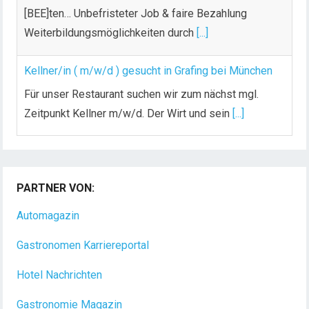
[BEE]ten… Unbefristeter Job & faire Bezahlung
Weiterbildungsmöglichkeiten durch
[...]
Kellner/in ( m/w/d ) gesucht in Grafing bei München
Für unser Restaurant suchen wir zum nächst mgl.
Zeitpunkt Kellner m/w/d. Der Wirt und sein
[...]
Chef de Rang (m/w/d) gesucht – Hotel 47° in
Konstanz
PARTNER VON:
Dein Arbeitsplatz mit Urlaubsfeeling Chef de Rang
(m/w/d) Du bist Gastgeber aus Leidenschaft und
Automagazin
liebst
[...]
Gastronomen Karriereportal
Hotel Nachrichten
Gastronomie Magazin