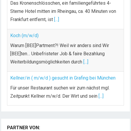
Das Kronenschlösschen, ein familiengeführtes 4-
Sterne Hotel mitten im Rheingau, ca. 40 Minuten von
Frankfurt entfernt, ist
[...]
Koch (m/w/d)
Warum [BEE]Partment?! Weil wir anders sind Wir
[BEE]ten… Unbefristeter Job & faire Bezahlung
Weiterbildungsmöglichkeiten durch
[...]
Kellner/in ( m/w/d ) gesucht in Grafing bei München
Für unser Restaurant suchen wir zum nächst mgl.
Zeitpunkt Kellner m/w/d. Der Wirt und sein
[...]
Chef de Rang (m/w/d) gesucht – Hotel 47° in
Konstanz
PARTNER VON:
Dein Arbeitsplatz mit Urlaubsfeeling Chef de Rang