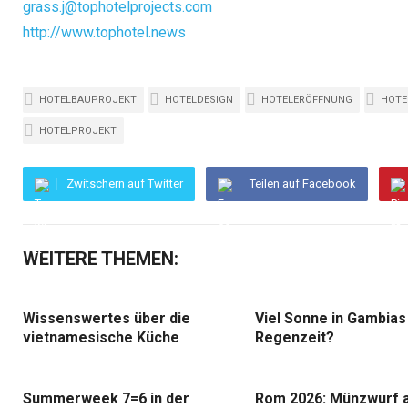
grass.j@tophotelprojects.com
http://www.tophotel.news
HOTELBAUPROJEKT
HOTELDESIGN
HOTELERÖFFNUNG
HOTE
HOTELPROJEKT
Zwitschern auf Twitter
Teilen auf Facebook
WEITERE THEMEN:
Wissenswertes über die
Viel Sonne in Gambias
vietnamesische Küche
Regenzeit?
Summerweek 7=6 in der
Rom 2026: Münzwurf 