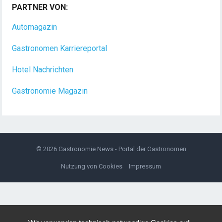
PARTNER VON:
Dein Arbeitsplatz mit Urlaubsfeeling Chef de Rang
(m/w/d) Du bist Gastgeber aus Leidenschaft und
Automagazin
liebst
[...]
Gastronomen Karriereportal
Hotel Nachrichten
Gastronomie Magazin
© 2026
Gastronomie News - Portal der Gastronomen
Nutzung von Cookies
Impressum