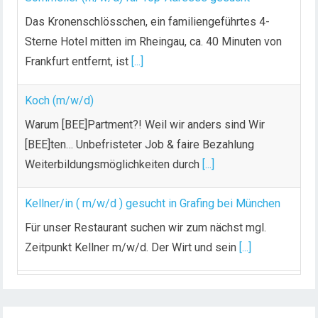
Das Kronenschlösschen, ein familiengeführtes 4-
Sterne Hotel mitten im Rheingau, ca. 40 Minuten von
Frankfurt entfernt, ist
[...]
Koch (m/w/d)
Warum [BEE]Partment?! Weil wir anders sind Wir
[BEE]ten… Unbefristeter Job & faire Bezahlung
Weiterbildungsmöglichkeiten durch
[...]
Kellner/in ( m/w/d ) gesucht in Grafing bei München
Für unser Restaurant suchen wir zum nächst mgl.
Zeitpunkt Kellner m/w/d. Der Wirt und sein
[...]
Chef de Rang (m/w/d) gesucht – Hotel 47° in
Konstanz