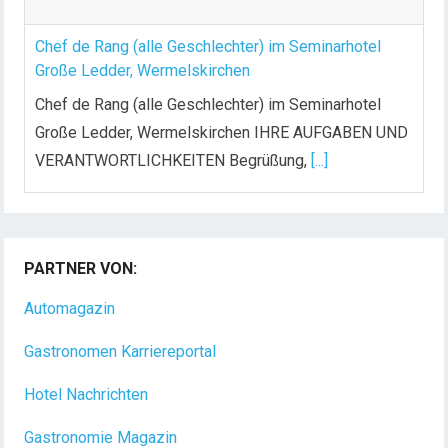
Chef de Rang (alle Geschlechter) im Seminarhotel
Große Ledder, Wermelskirchen
Chef de Rang (alle Geschlechter) im Seminarhotel
Große Ledder, Wermelskirchen IHRE AUFGABEN UND
VERANTWORTLICHKEITEN Begrüßung,
[...]
Koch/Köchin (m/w/d) in Vollzeit
Das Golf- & Natur-Resort Bad Waldsee mit über 175
PARTNER VON:
Mitarbeitern liegt auf dem Gelände eines
[...]
Automagazin
Gastronomen Karriereportal
Hotel Nachrichten
Gastronomie Magazin