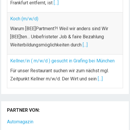
Frankfurt entfernt, ist
[...]
Koch (m/w/d)
Warum [BEE]Partment?! Weil wir anders sind Wir
[BEE]ten… Unbefristeter Job & faire Bezahlung
Weiterbildungsmöglichkeiten durch
[...]
Kellner/in ( m/w/d ) gesucht in Grafing bei München
Für unser Restaurant suchen wir zum nächst mgl.
Zeitpunkt Kellner m/w/d. Der Wirt und sein
[...]
Chef de Rang (m/w/d) gesucht – Hotel 47° in
Konstanz
PARTNER VON:
Dein Arbeitsplatz mit Urlaubsfeeling Chef de Rang
(m/w/d) Du bist Gastgeber aus Leidenschaft und
Automagazin
liebst
[...]