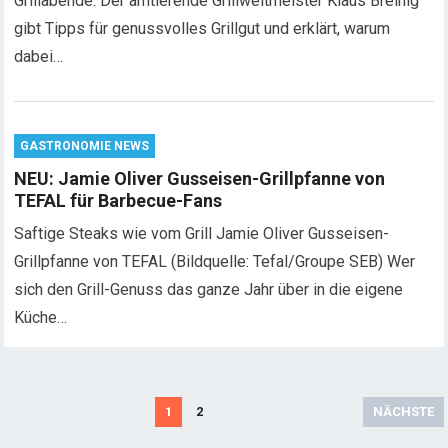
Grillabende. Der amtierende Grillweltmeister Klaus Breinig
gibt Tipps für genussvolles Grillgut und erklärt, warum
dabei…
GASTRONOMIE NEWS
NEU: Jamie Oliver Gusseisen-Grillpfanne von
TEFAL für Barbecue-Fans
Saftige Steaks wie vom Grill Jamie Oliver Gusseisen-
Grillpfanne von TEFAL (Bildquelle: Tefal/Groupe SEB) Wer
sich den Grill-Genuss das ganze Jahr über in die eigene
Küche…
S
1
2
NÄCHSTE
e