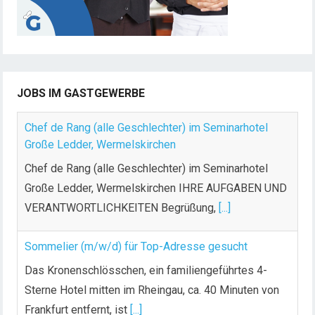
r
B
e
i
t
JOBS IM GASTGEWERBE
r
ä
Chef de Rang (alle Geschlechter) im Seminarhotel
g
Große Ledder, Wermelskirchen
e
Chef de Rang (alle Geschlechter) im Seminarhotel
Große Ledder, Wermelskirchen IHRE AUFGABEN UND
VERANTWORTLICHKEITEN Begrüßung,
[...]
Sommelier (m/w/d) für Top-Adresse gesucht
Das Kronenschlösschen, ein familiengeführtes 4-
Sterne Hotel mitten im Rheingau, ca. 40 Minuten von
Frankfurt entfernt, ist
[...]