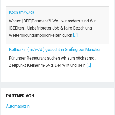
Koch (m/w/d)
Warum [BEE]Partment?! Weil wir anders sind Wir
[BEE]ten… Unbefristeter Job & faire Bezahlung
Weiterbildungsmöglichkeiten durch
[...]
Kellner/in ( m/w/d ) gesucht in Grafing bei München
Für unser Restaurant suchen wir zum nächst mgl.
Zeitpunkt Kellner m/w/d. Der Wirt und sein
[...]
Chef de Rang (m/w/d) gesucht – Hotel 47° in
Konstanz
PARTNER VON:
Dein Arbeitsplatz mit Urlaubsfeeling Chef de Rang
(m/w/d) Du bist Gastgeber aus Leidenschaft und
Automagazin
liebst
[...]
Gastronomen Karriereportal