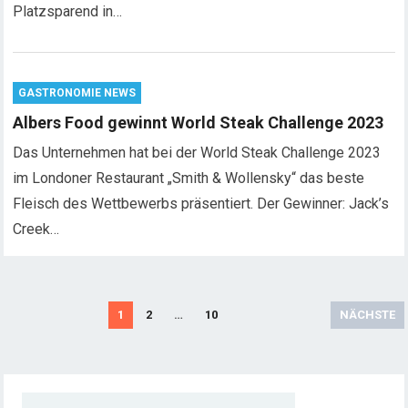
Platzsparend in…
GASTRONOMIE NEWS
Albers Food gewinnt World Steak Challenge 2023
Das Unternehmen hat bei der World Steak Challenge 2023
im Londoner Restaurant „Smith & Wollensky“ das beste
Fleisch des Wettbewerbs präsentiert. Der Gewinner: Jack’s
Creek…
S
1
2
…
10
NÄCHSTE
e
i
t
e