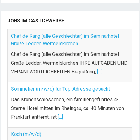
i
t
JOBS IM GASTGEWERBE
r
ä
Chef de Rang (alle Geschlechter) im Seminarhotel
g
Große Ledder, Wermelskirchen
e
Chef de Rang (alle Geschlechter) im Seminarhotel
Große Ledder, Wermelskirchen IHRE AUFGABEN UND
VERANTWORTLICHKEITEN Begrüßung,
[...]
Sommelier (m/w/d) für Top-Adresse gesucht
Das Kronenschlösschen, ein familiengeführtes 4-
Sterne Hotel mitten im Rheingau, ca. 40 Minuten von
Frankfurt entfernt, ist
[...]
Koch (m/w/d)