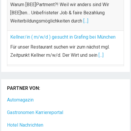
Warum [BEE]Partment?! Weil wir anders sind Wir
[BEE]ten… Unbefristeter Job & faire Bezahlung
Weiterbildungsmöglichkeiten durch
[...]
Kellner/in ( m/w/d ) gesucht in Grafing bei München
Für unser Restaurant suchen wir zum nächst mgl.
Zeitpunkt Kellner m/w/d. Der Wirt und sein
[...]
Chef de Rang (m/w/d) gesucht – Hotel 47° in
Konstanz
PARTNER VON:
Dein Arbeitsplatz mit Urlaubsfeeling Chef de Rang
(m/w/d) Du bist Gastgeber aus Leidenschaft und
Automagazin
liebst
[...]
Gastronomen Karriereportal
Hotel Nachrichten