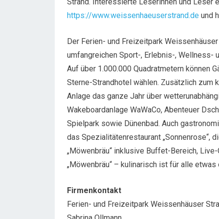
Strand. Interessierte Leserinnen und Leser e
https://www.weissenhaeuserstrand.de
und h
Der Ferien- und Freizeitpark Weissenhäuser
umfangreichen Sport-, Erlebnis-, Wellness-
Auf über 1.000.000 Quadratmetern können G
Sterne-Strandhotel wählen. Zusätzlich zum 
Anlage das ganze Jahr über wetterunabhäng
Wakeboardanlage WaWaCo, Abenteuer Dschung
Spielpark sowie Dünenbad. Auch gastronomis
das Spezialitätenrestaurant „Sonnenrose“, d
„Möwenbräu“ inklusive Buffet-Bereich, Live
„Möwenbräu“ – kulinarisch ist für alle etwas
Firmenkontakt
Ferien- und Freizeitpark Weissenhäuser Str
Sabrina Ollmann