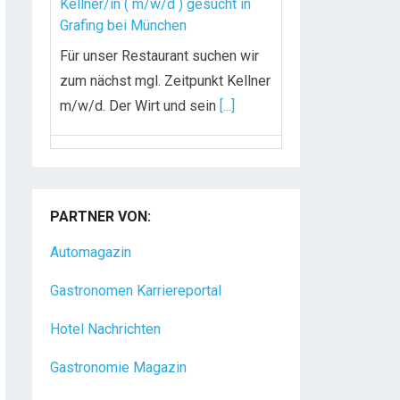
Kellner/in ( m/w/d ) gesucht in
Grafing bei München
Für unser Restaurant suchen wir
zum nächst mgl. Zeitpunkt Kellner
m/w/d. Der Wirt und sein
[...]
Chef de Rang (m/w/d) gesucht –
Hotel 47° in Konstanz
PARTNER VON:
Dein Arbeitsplatz mit
Urlaubsfeeling Chef de Rang
Automagazin
(m/w/d) Du bist Gastgeber aus
Gastronomen Karriereportal
Leidenschaft und liebst
[...]
Hotel Nachrichten
Gastronomie Magazin