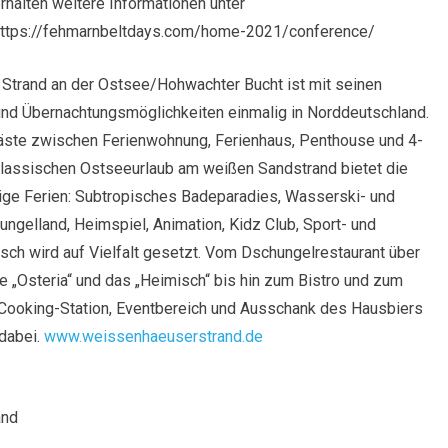
rhalten weitere Informationen unter
ttps://fehmarnbeltdays.com/home-2021/conference/
 Strand an der Ostsee/Hohwachter Bucht ist mit seinen
 und Übernachtungsmöglichkeiten einmalig in Norddeutschland.
äste zwischen Ferienwohnung, Ferienhaus, Penthouse und 4-
klassischen Ostseeurlaub am weißen Sandstrand bietet die
ige Ferien: Subtropisches Badeparadies, Wasserski- und
elland, Heimspiel, Animation, Kidz Club, Sport- und
ch wird auf Vielfalt gesetzt. Vom Dschungelrestaurant über
ie „Osteria“ und das „Heimisch“ bis hin zum Bistro und zum
-Cooking-Station, Eventbereich und Ausschank des Hausbiers
 dabei.
www.weissenhaeuserstrand.de
and