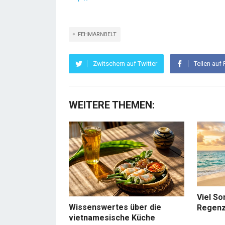
FEHMARNBELT
Zwitschern auf Twitter
Teilen auf
WEITERE THEMEN:
Viel So
Wissenswertes über die
Regenz
vietnamesische Küche