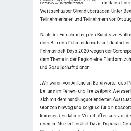
Fehmarnbelt Days 2021 (Bildquelle: Ferien- und
digitales Form
Freizeitpark Weissenhäuser Strand)
Weissenhäuser Strand übertragen. Unter Beac
Teilnehmerinnen und Teilnehmern vor Ort zu
Nach der Entscheidung des Bundesverwaltun
dem Bau des Fehmarntunnels auf deutscher
Fehmarnbelt Days 2020 wegen der Coronapa
dem Thema in der Region eine Plattform zum 
und Gesellschaft dienen.
„Wir waren von Anfang an Befürworter des P
bei uns im Ferien- und Freizeitpark Weissen
sich mit dem handlungsorientierten Austausc
Grenzen hinweg und sorgt so für ein bessere
kommenden Jahren. Wir erhoffen uns von dem
oben im Norden“, erklärt David Depenau, Ge