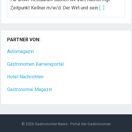
Zeitpunkt Kellner m/w/d. Der Wirt und sein
[...]
Chef de Rang (m/w/d) gesucht – Hotel 47° in
Konstanz
PARTNER VON:
Dein Arbeitsplatz mit Urlaubsfeeling Chef de Rang
(m/w/d) Du bist Gastgeber aus Leidenschaft und
Automagazin
liebst
[...]
Gastronomen Karriereportal
Hotel Nachrichten
Gastronomie Magazin
© 2026
Gastronomie News - Portal der Gastronomen