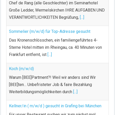
Chef de Rang (alle Geschlechter) im Seminarhotel
Große Ledder, Wermelskirchen IHRE AUFGABEN UND
VERANTWORTLICHKEITEN Begrüßung,
[...]
Sommelier (m/w/d) für Top-Adresse gesucht
Das Kronenschlösschen, ein familiengeführtes 4-
Sterne Hotel mitten im Rheingau, ca. 40 Minuten von
Frankfurt entfernt, ist
[...]
Koch (m/w/d)
Warum [BEE]Partment?! Weil wir anders sind Wir
[BEE]ten… Unbefristeter Job & faire Bezahlung
Weiterbildungsmöglichkeiten durch
[...]
Kellner/in ( m/w/d ) gesucht in Grafing bei München
Für unser Restaurant suchen wir zum nächst mgl.