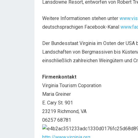
Lansdowne Resort, entworfen von Robert Tr
Weitere Informationen stehen unter
www.visi
deutschsprachigen Facebook-Kanal
www.fac
Der Bundesstaat Virginia im Osten der USA be
Landschaften von Bergmassiven bis Küstenab
einschließlich zahlreichen Weingütern und C
Firmenkontakt
Virginia Tourism Coporation
Maria Greiner
E. Cary St. 901
23219 Richmond, VA
06257 68781
http://www.virginia.org