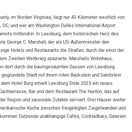
nty, im Norden Virginias, liegt nur 40 Kilometer westlich von
 DC, und wer am Washington Dulles International Airport
 bereits mittendrin. In Leesburg, dem historischen Herz des
bte George C. Marshall, der als US-Außenminister den
ssige Hotels und Restaurants die Straßen, durch die einst der
dem Zweiten Weltkrieg spazierte. Marshalls Wohnhaus,
von dort durch die baumgesäumten Gassen von Leesburg
8 gegründete Stadt mit ihrem roten Backstein und Sandstein
t dem Hotel Burg erhielt Leesburg Ende 2025 ein neues
 Dachterrasse, Bar und dem Restaurant The Huntōn, das auf
der Region und saisonale Zutaten serviert. Drei Häuser weiter
amerikanische Küche zwischen freigelegten Ziegelwänden und
 kommen Dutzende unabhängige Cafés, Cocktailbars, Galerien