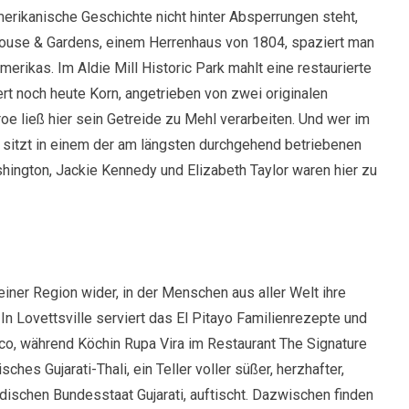
merikanische Geschichte nicht hinter Absperrungen steht,
 House & Gardens, einem Herrenhaus von 1804, spaziert man
erikas. Im Aldie Mill Historic Park mahlt eine restaurierte
t noch heute Korn, angetrieben von zwei originalen
 ließ hier sein Getreide zu Mehl verarbeiten. Und wer im
, sitzt in einem der am längsten durchgehend betriebenen
ington, Jackie Kennedy und Elizabeth Taylor waren hier zu
iner Region wider, in der Menschen aus aller Welt ihre
 In Lovettsville serviert das El Pitayo Familienrezepte und
o, während Köchin Rupa Vira im Restaurant The Signature
hes Gujarati-Thali, ein Teller voller süßer, herzhafter,
dischen Bundesstaat Gujarati, auftischt. Dazwischen finden