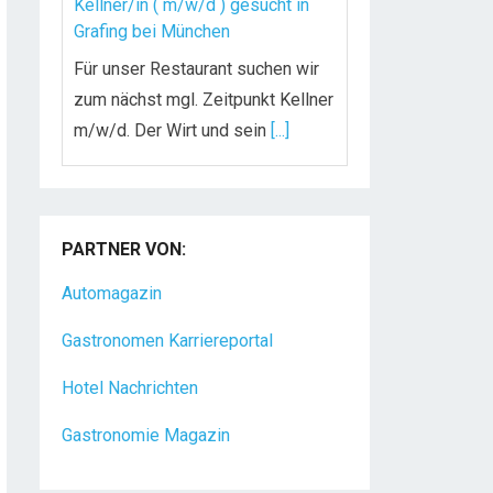
Kellner/in ( m/w/d ) gesucht in
Grafing bei München
Für unser Restaurant suchen wir
zum nächst mgl. Zeitpunkt Kellner
m/w/d. Der Wirt und sein
[...]
Chef de Rang (m/w/d) gesucht –
Hotel 47° in Konstanz
PARTNER VON:
Dein Arbeitsplatz mit
Urlaubsfeeling Chef de Rang
Automagazin
(m/w/d) Du bist Gastgeber aus
Gastronomen Karriereportal
Leidenschaft und liebst
[...]
Hotel Nachrichten
Gastronomie Magazin