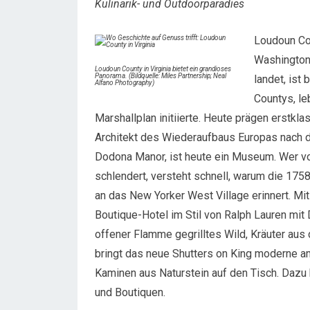
Kulinarik- und Outdoorparadies
Loudoun Cou
Washington,
Loudoun County in Virginia bietet ein grandioses
Panorama. (Bildquelle: Miles Partnership; Neal
landet, ist
Alfano Photography)
Countys, le
Marshallplan initiierte. Heute prägen erstkla
Architekt des Wiederaufbaus Europas nach 
Dodona Manor, ist heute ein Museum. Wer 
schlendert, versteht schnell, warum die 175
an das New Yorker West Village erinnert. Mi
Boutique-Hotel im Stil von Ralph Lauren mit
offener Flamme gegrilltes Wild, Kräuter aus 
bringt das neue Shutters on King moderne 
Kaminen aus Naturstein auf den Tisch. Dazu
und Boutiquen.