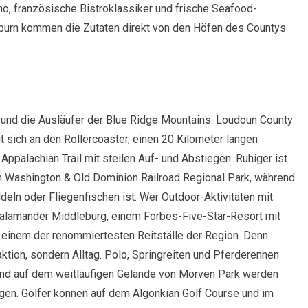
o, französische Bistroklassiker und frische Seafood-
shburn kommen die Zutaten direkt von den Höfen des Countys
und die Ausläufer der Blue Ridge Mountains: Loudoun County
gt sich an den Rollercoaster, einen 20 Kilometer langen
alachian Trail mit steilen Auf- und Abstiegen. Ruhiger ist
n Washington & Old Dominion Railroad Regional Park, während
eln oder Fliegenfischen ist. Wer Outdoor-Aktivitäten mit
Salamander Middleburg, einem Forbes-Five-Star-Resort mit
einem der renommiertesten Reitställe der Region. Denn
aktion, sondern Alltag. Polo, Springreiten und Pferderennen
und auf dem weitläufigen Gelände von Morven Park werden
agen. Golfer können auf dem Algonkian Golf Course und im