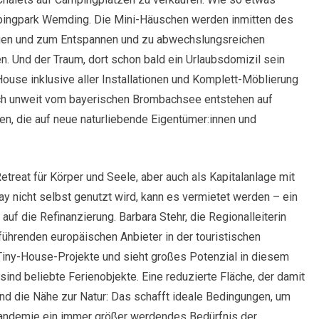
mpingpark Wemding. Die Mini-Häuschen werden inmitten des
gen und zum Entspannen und zu abwechslungsreichen
n. Und der Traum, dort schon bald ein Urlaubsdomizil sein
 House inklusive aller Installationen und Komplett-Möblierung
Auch unweit vom bayerischen Brombachsee entstehen auf
n, die auf neue naturliebende Eigentümer:innen und
etreat für Körper und Seele, aber auch als Kapitalanlage mit
way nicht selbst genutzt wird, kann es vermietet werden – ein
 auf die Refinanzierung. Barbara Stehr, die Regionalleiterin
hrenden europäischen Anbieter in der touristischen
 Tiny-House-Projekte und sieht großes Potenzial in diesem
nd beliebte Ferienobjekte. Eine reduzierte Fläche, der damit
d die Nähe zur Natur: Das schafft ideale Bedingungen, um
 Pandemie ein immer größer werdendes Bedürfnis der