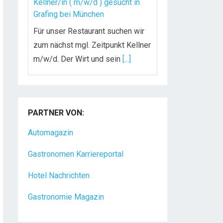
Kellner/in ( m/w/d ) gesucht in
Grafing bei München
Für unser Restaurant suchen wir
zum nächst mgl. Zeitpunkt Kellner
m/w/d. Der Wirt und sein
[...]
Chef de Rang (m/w/d) gesucht –
Hotel 47° in Konstanz
PARTNER VON:
Dein Arbeitsplatz mit
Urlaubsfeeling Chef de Rang
Automagazin
(m/w/d) Du bist Gastgeber aus
Gastronomen Karriereportal
Leidenschaft und liebst
[...]
Hotel Nachrichten
Gastronomie Magazin