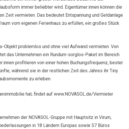
laubsform immer beliebter wird. Eigentümer:innen können die
igen Zeit vermieten. Das bedeutet Entspannung und Geldanlage
 Traum vom eigenen Ferienhaus zu erfüllen, ein großes Stück
s-Objekt problemlos und ohne viel Aufwand vermieten. Von
ietet das Unternehmen ein Rundum-sorglos-Paket im Bereich
r:innen profitieren von einer hohen Buchungsfrequenz, bester
nfte, während sie in der restlichen Zeit des Jahres ihr Tiny
laubsmomente zu erleben.
rienimmobilie hat, findet auf www.NOVASOL.de/Vermieter
rnehmen der NOVASOL-Gruppe mit Hauptsitz in Virum,
iederlassungen in 18 Ländern Europas sowie 57 Büros