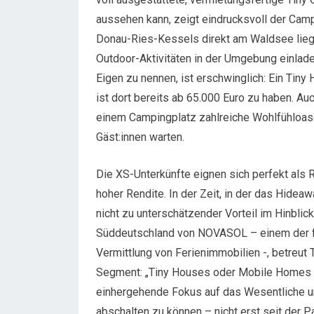
aussehen kann, zeigt eindrucksvoll der Ca
Donau-Ries-Kessels direkt am Waldsee lie
Outdoor-Aktivitäten in der Umgebung einlade
Eigen zu nennen, ist erschwinglich: Ein Tiny
ist dort bereits ab 65.000 Euro zu haben. 
einem Campingplatz zahlreiche Wohlfühloase
Gäst:innen warten.
Die XS-Unterkünfte eignen sich perfekt als R
hoher Rendite. In der Zeit, in der das Hidea
nicht zu unterschätzender Vorteil im Hinblick
Süddeutschland von NOVASOL – einem der fü
Vermittlung von Ferienimmobilien -, betreut
Segment: „Tiny Houses oder Mobile Homes si
einhergehende Fokus auf das Wesentliche un
abschalten zu können – nicht erst seit der