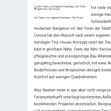
Für viele i
wenige träu
Der Traum vom eigenen Ferienhaus: Tiny House
Schwedenhä
modernen Bungalow vor den Toren der Stadt 
Corona hat den Wunsch nach einem eigenen F
trendigen Tiny-House-Konzept rückt der Trau
bald in greifbare Nähe. Denn die Mini-Versi
pflegeleichte und preisgünstige Bau-Alterna
ganzjährig bewohnbar, gemütlich, mit einer 
Bedürfnissen und Ansprüchen designt, biet
Komfort auf wenigen Quadratmetern.
Was Bauherr:innen in spe aber nicht vergess
Ferienunterkunft unterliegt bestimmten Aufl
bestehenden Projekten anschließen. Beispie
voll ausgestattete, vermietungsfertige Tiny