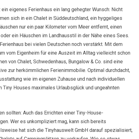
st ein eigenes Ferienhaus ein lang gehegter Wunsch: Nicht
men sich in ein Chalet in Süddeutschland, ein hyggeliges
uschen nur ein paar Kilometer vom Meer entfernt, einen
oder ein Häuschen im Landhausstil in der Nähe eines Sees.
erienhaus bei vielen Deutschen noch verstärkt. Mit dem
m vom Eigenheim für eine Auszeit im Alltag vielleicht schon
onen von Chalet, Schwedenhaus, Bungalow & Co. sind eine
tive zur herkömmlichen Ferienimmobilie. Optimal durchdacht,
Ausstattung wie im eigenen Zuhause und nach individuellen
en Tiny Houses maximales Urlaubsglück und ungeahnten
en sollten: Auch das Errichten einer Tiny-House-
agen. Wer es unkompliziert mag, kann sich bereits
lsweise hat sich die Tinyhauswelt GmbH darauf spezialisiert,
 Chalets auf Campingplätzen zu verkaufen. Wie so etwas