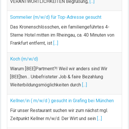
VERANTWORTLICHKEITEN Begrüßung,
[...]
Sommelier (m/w/d) für Top-Adresse gesucht
Das Kronenschlösschen, ein familiengeführtes 4-
Sterne Hotel mitten im Rheingau, ca. 40 Minuten von
Frankfurt entfernt, ist
[...]
Koch (m/w/d)
Warum [BEE]Partment?! Weil wir anders sind Wir
[BEE]ten… Unbefristeter Job & faire Bezahlung
Weiterbildungsmöglichkeiten durch
[...]
Kellner/in ( m/w/d ) gesucht in Grafing bei München
Für unser Restaurant suchen wir zum nächst mgl.
Zeitpunkt Kellner m/w/d. Der Wirt und sein
[...]