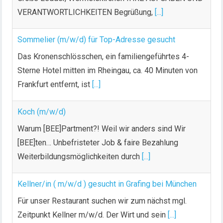
VERANTWORTLICHKEITEN Begrüßung,
[...]
Sommelier (m/w/d) für Top-Adresse gesucht
Das Kronenschlösschen, ein familiengeführtes 4-
Sterne Hotel mitten im Rheingau, ca. 40 Minuten von
Frankfurt entfernt, ist
[...]
Koch (m/w/d)
Warum [BEE]Partment?! Weil wir anders sind Wir
[BEE]ten… Unbefristeter Job & faire Bezahlung
Weiterbildungsmöglichkeiten durch
[...]
Kellner/in ( m/w/d ) gesucht in Grafing bei München
Für unser Restaurant suchen wir zum nächst mgl.
Zeitpunkt Kellner m/w/d. Der Wirt und sein
[...]