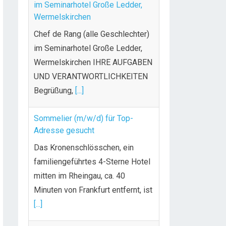
UND VERANTWORTLICHKEITEN
Begrüßung,
[...]
Sommelier (m/w/d) für Top-
Adresse gesucht
Das Kronenschlösschen, ein
familiengeführtes 4-Sterne Hotel
mitten im Rheingau, ca. 40
Minuten von Frankfurt entfernt, ist
[...]
Koch (m/w/d)
Warum [BEE]Partment?! Weil wir
anders sind Wir [BEE]ten…
Unbefristeter Job & faire
Bezahlung