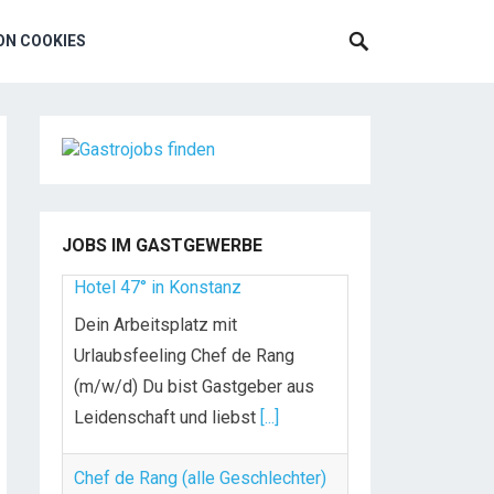
N COOKIES
Chef de Rang (m/w/d) gesucht –
Hotel 47° in Konstanz
Dein Arbeitsplatz mit
Urlaubsfeeling Chef de Rang
(m/w/d) Du bist Gastgeber aus
JOBS IM GASTGEWERBE
Leidenschaft und liebst
[...]
Chef de Rang (alle Geschlechter)
im Seminarhotel Große Ledder,
Wermelskirchen
Chef de Rang (alle Geschlechter)
im Seminarhotel Große Ledder,
Wermelskirchen IHRE AUFGABEN