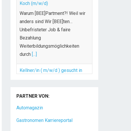
Weiterbildungsmöglichkeiten
durch
[...]
Kellner/in ( m/w/d ) gesucht in
Grafing bei München
Für unser Restaurant suchen wir
zum nächst mgl. Zeitpunkt Kellner
m/w/d. Der Wirt und sein
[...]
PARTNER VON:
Automagazin
Gastronomen Karriereportal