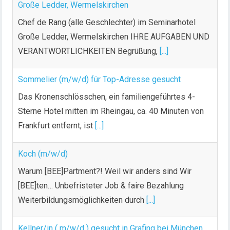
Große Ledder, Wermelskirchen
Chef de Rang (alle Geschlechter) im Seminarhotel
Große Ledder, Wermelskirchen IHRE AUFGABEN UND
VERANTWORTLICHKEITEN Begrüßung,
[...]
Sommelier (m/w/d) für Top-Adresse gesucht
Das Kronenschlösschen, ein familiengeführtes 4-
Sterne Hotel mitten im Rheingau, ca. 40 Minuten von
Frankfurt entfernt, ist
[...]
Koch (m/w/d)
Warum [BEE]Partment?! Weil wir anders sind Wir
[BEE]ten… Unbefristeter Job & faire Bezahlung
Weiterbildungsmöglichkeiten durch
[...]
Kellner/in ( m/w/d ) gesucht in Grafing bei München