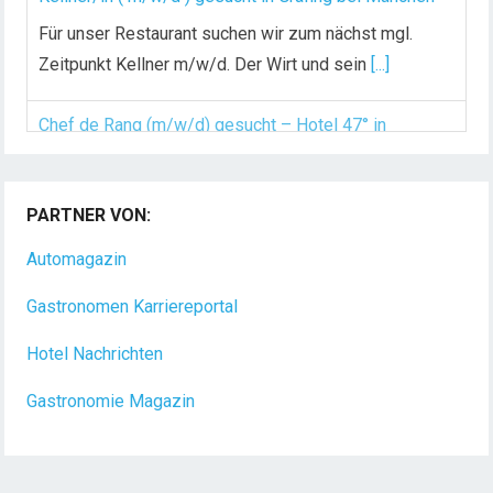
Für unser Restaurant suchen wir zum nächst mgl.
Zeitpunkt Kellner m/w/d. Der Wirt und sein
[...]
Chef de Rang (m/w/d) gesucht – Hotel 47° in
Konstanz
PARTNER VON:
Dein Arbeitsplatz mit Urlaubsfeeling Chef de Rang
(m/w/d) Du bist Gastgeber aus Leidenschaft und
Automagazin
liebst
[...]
Gastronomen Karriereportal
Hotel Nachrichten
Gastronomie Magazin