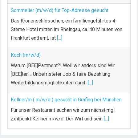
Sommelier (m/w/d) für Top-Adresse gesucht
Das Kronenschlösschen, ein familiengeführtes 4-
Sterne Hotel mitten im Rheingau, ca. 40 Minuten von
Frankfurt entfernt, ist
[...]
Koch (m/w/d)
Warum [BEE]Partment?! Weil wir anders sind Wir
[BEE]ten… Unbefristeter Job & faire Bezahlung
Weiterbildungsmöglichkeiten durch
[...]
Kellner/in ( m/w/d ) gesucht in Grafing bei München
Für unser Restaurant suchen wir zum nächst mgl.
Zeitpunkt Kellner m/w/d. Der Wirt und sein
[...]
Chef de Rang (m/w/d) gesucht – Hotel 47° in