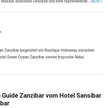
s Wasser, exotische Gewürze und eine faszinierende…
MEHR »
r
an Zanzibar begeistert als Boutique Hideaway zwischen
el Green Ocean Zanzibar vereint tropische Natur,
 Guide Zanzibar vom Hotel Sansibar
ibar