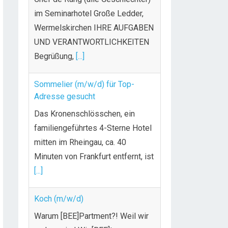
Begrüßung,
[...]
Sommelier (m/w/d) für Top-
Adresse gesucht
Das Kronenschlösschen, ein
familiengeführtes 4-Sterne Hotel
mitten im Rheingau, ca. 40
Minuten von Frankfurt entfernt, ist
[...]
Koch (m/w/d)
Warum [BEE]Partment?! Weil wir
anders sind Wir [BEE]ten…
Unbefristeter Job & faire
Bezahlung
Weiterbildungsmöglichkeiten