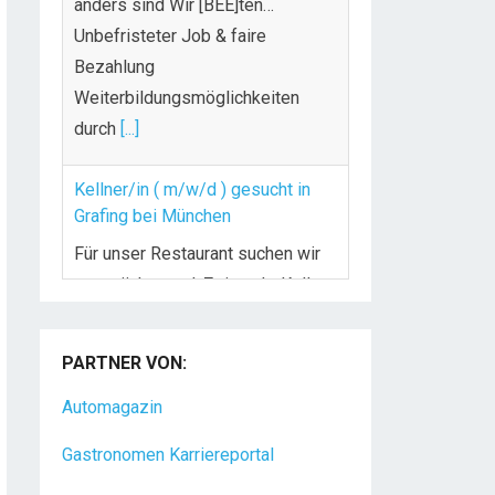
durch
[...]
Kellner/in ( m/w/d ) gesucht in
Grafing bei München
Für unser Restaurant suchen wir
zum nächst mgl. Zeitpunkt Kellner
m/w/d. Der Wirt und sein
[...]
Chef de Rang (m/w/d) gesucht –
Hotel 47° in Konstanz
Dein Arbeitsplatz mit
PARTNER VON:
Urlaubsfeeling Chef de Rang
(m/w/d) Du bist Gastgeber aus
Automagazin
Leidenschaft und liebst
[...]
Gastronomen Karriereportal