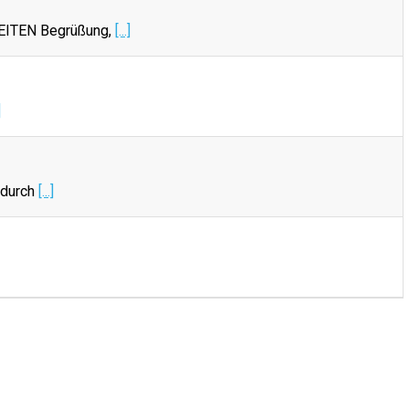
EITEN Begrüßung,
[...]
]
 durch
[...]