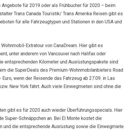
 Angebote für 2019 oder als Frühbucher für 2020 – beim
talter Trans Canada Touristik/ Trans Amerika Reisen gibt es
eboten für alle Fahrzeugtypen und Stationen in den USA und
e Wohnmobil-Extratour von CanaDream. Hier gibt es
nt, unter anderem von Vancouver nach Halifax oder
 Die entsprechenden Kilometer und Ausrüstungspakete sind
r allem die SuperDeals des Premium-Wohnmobilanbieters Road
7,- Euro, wenn der Reisende das Fahrzeug ab 27.09. in Las
zw. New York fährt. Auch viele Einwegmieten sind ohne die
en gibt es für 2020 auch wieder Überführungsspecials. Hier
e Super-Schnäppchen an. Bei El Monte kostet die
len und die entsprechende Ausrüstung sowie die Einwegmiete