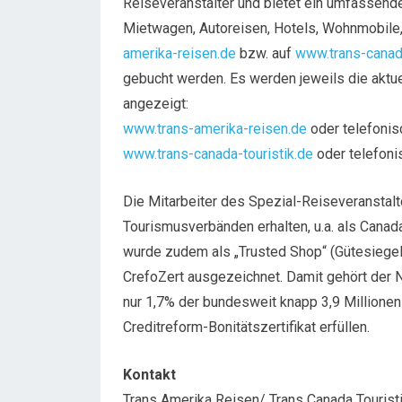
Reiseveranstalter und bietet ein umfassend
Mietwagen, Autoreisen, Hotels, Wohnmobile,
amerika-reisen.de
bzw. auf
www.trans-canada
gebucht werden. Es werden jeweils die aktuel
angezeigt:
www.trans-amerika-reisen.de
oder telefoni
www.trans-canada-touristik.de
oder telefoni
Die Mitarbeiter des Spezial-Reiseveranstal
Tourismusverbänden erhalten, u.a. als Canad
wurde zudem als „Trusted Shop“ (Gütesiegel
CrefoZert ausgezeichnet. Damit gehört der 
nur 1,7% der bundesweit knapp 3,9 Millione
Creditreform-Bonitätszertifikat erfüllen.
Kontakt
Trans Amerika Reisen/ Trans Canada Touris