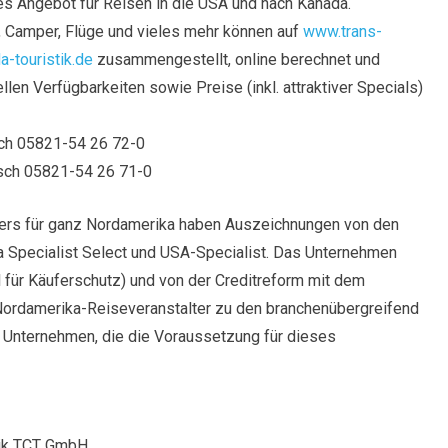
es Angebot für Reisen in die USA und nach Kanada.
 Camper, Flüge und vieles mehr können auf
www.trans-
-touristik.de
zusammengestellt, online berechnet und
len Verfügbarkeiten sowie Preise (inkl. attraktiver Specials)
sch 05821-54 26 72-0
sch 05821-54 26 71-0
ters für ganz Nordamerika haben Auszeichnungen von den
a Specialist Select und USA-Specialist. Das Unternehmen
 für Käuferschutz) und von der Creditreform mit dem
Nordamerika-Reiseveranstalter zu den branchenübergreifend
n Unternehmen, die die Voraussetzung für dieses
tik TCT GmbH