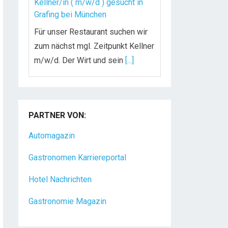
Kellner/in ( m/w/d ) gesucht in
Grafing bei München
Für unser Restaurant suchen wir
zum nächst mgl. Zeitpunkt Kellner
m/w/d. Der Wirt und sein
[...]
Chef de Rang (m/w/d) gesucht –
Hotel 47° in Konstanz
PARTNER VON:
Dein Arbeitsplatz mit
Urlaubsfeeling Chef de Rang
Automagazin
(m/w/d) Du bist Gastgeber aus
Gastronomen Karriereportal
Leidenschaft und liebst
[...]
Hotel Nachrichten
Gastronomie Magazin