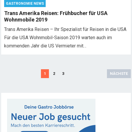
GASTRONOMIE NEWS
Trans Amerika Reisen: Frühbucher für USA
Wohnmobile 2019
Trans Amerika Reisen – Ihr Spezialist für Reisen in die USA
Für die USA Wohnmobil-Saison 2019 warten auch im
kommenden Jahr die US Vermieter mit…
S
1
2
3
NÄCHSTE
e
i
t
e
n
n
u
m