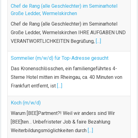
ä
Chef de Rang (alle Geschlechter) im Seminarhotel
g
Große Ledder, Wermelskirchen
e
Chef de Rang (alle Geschlechter) im Seminarhotel
Große Ledder, Wermelskirchen IHRE AUFGABEN UND
VERANTWORTLICHKEITEN Begrüßung,
[...]
Sommelier (m/w/d) für Top-Adresse gesucht
Das Kronenschlösschen, ein familiengeführtes 4-
Sterne Hotel mitten im Rheingau, ca. 40 Minuten von
Frankfurt entfernt, ist
[...]
Koch (m/w/d)
Warum [BEE]Partment?! Weil wir anders sind Wir
[BEE]ten… Unbefristeter Job & faire Bezahlung
Weiterbildungsmöglichkeiten durch
[...]