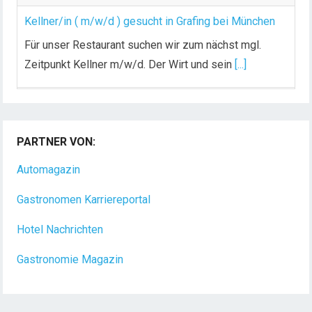
Kellner/in ( m/w/d ) gesucht in Grafing bei München
Für unser Restaurant suchen wir zum nächst mgl.
Zeitpunkt Kellner m/w/d. Der Wirt und sein
[...]
Chef de Rang (m/w/d) gesucht – Hotel 47° in
Konstanz
PARTNER VON:
Dein Arbeitsplatz mit Urlaubsfeeling Chef de Rang
(m/w/d) Du bist Gastgeber aus Leidenschaft und
Automagazin
liebst
[...]
Gastronomen Karriereportal
Hotel Nachrichten
Gastronomie Magazin