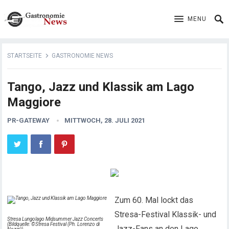
MENU
STARTSEITE
GASTRONOMIE NEWS
Tango, Jazz und Klassik am Lago
Maggiore
PR-GATEWAY
MITTWOCH, 28. JULI 2021
Zum 60. Mal lockt das
Stresa-Festival Klassik- und
Stresa Lungolago Midsummer Jazz Concerts
(Bildquelle: ©Stresa Festival (Ph. Lorenzo di
Jazz-Fans an den Lago