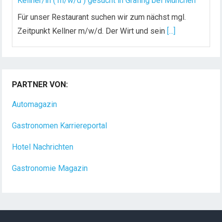
Kellner/in ( m/w/d ) gesucht in Grafing bei München
Für unser Restaurant suchen wir zum nächst mgl.
Zeitpunkt Kellner m/w/d. Der Wirt und sein
[...]
Chef de Rang (m/w/d) gesucht – Hotel 47° in
Konstanz
PARTNER VON:
Dein Arbeitsplatz mit Urlaubsfeeling Chef de Rang
(m/w/d) Du bist Gastgeber aus Leidenschaft und
Automagazin
liebst
[...]
Gastronomen Karriereportal
Hotel Nachrichten
Gastronomie Magazin