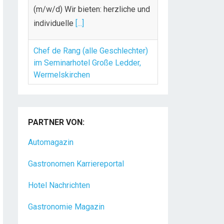
Chef de Rang (alle Geschlechter)
im Seminarhotel Große Ledder,
Wermelskirchen
Chef de Rang (alle Geschlechter)
im Seminarhotel Große Ledder,
Wermelskirchen IHRE AUFGABEN
UND VERANTWORTLICHKEITEN
Begrüßung,
[...]
Koch/Köchin (m/w/d) in Vollzeit
PARTNER VON:
Das Golf- & Natur-Resort Bad
Automagazin
Waldsee mit über 175
Gastronomen Karriereportal
Mitarbeitern liegt auf dem
Gelände eines
[...]
Hotel Nachrichten
Gastronomie Magazin