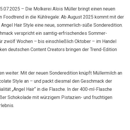
15.07.2025 – Die Molkerei Alois Müller bringt einen neuen
 Foodtrend in die Kühlregale: Ab August 2025 kommt mit der
 Angel Hair Style eine neue, sommerlich-süße Sonderedition.
mack verspricht ein samtig-erfrischendes Sommer-
r für zwölf Wochen – bis einschließlich Oktober – im Handel
arken deutschen Content Creators bringen der Trend-Edition
weiter: Mit der neuen Sonderedition knüpft Müllermilch an
colate Style an – und packt diesmal den Geschmack der
ität „Angel Hair“ in die Flasche. In der 400-ml-Flasche
ßer Schokolade mit würzigem Pistazien- und fruchtigen
lebnis.