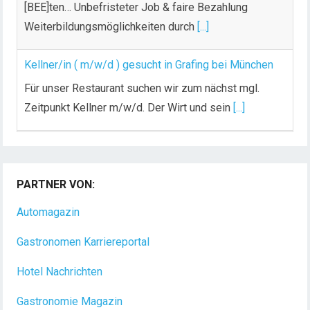
[BEE]ten… Unbefristeter Job & faire Bezahlung
Weiterbildungsmöglichkeiten durch
[...]
Kellner/in ( m/w/d ) gesucht in Grafing bei München
Für unser Restaurant suchen wir zum nächst mgl.
Zeitpunkt Kellner m/w/d. Der Wirt und sein
[...]
Chef de Rang (m/w/d) gesucht – Hotel 47° in
Konstanz
PARTNER VON:
Dein Arbeitsplatz mit Urlaubsfeeling Chef de Rang
(m/w/d) Du bist Gastgeber aus Leidenschaft und
Automagazin
liebst
[...]
Gastronomen Karriereportal
Hotel Nachrichten
Gastronomie Magazin