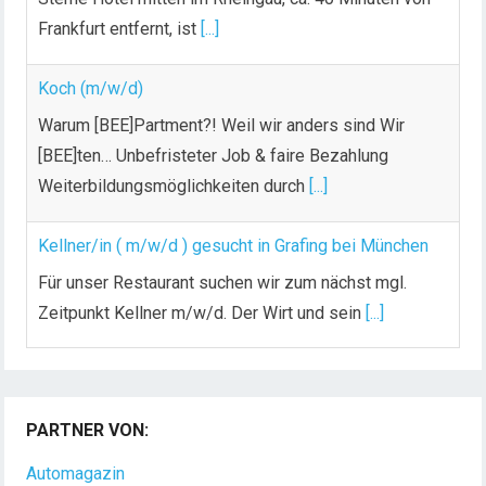
Frankfurt entfernt, ist
[...]
Koch (m/w/d)
Warum [BEE]Partment?! Weil wir anders sind Wir
[BEE]ten… Unbefristeter Job & faire Bezahlung
Weiterbildungsmöglichkeiten durch
[...]
Kellner/in ( m/w/d ) gesucht in Grafing bei München
Für unser Restaurant suchen wir zum nächst mgl.
Zeitpunkt Kellner m/w/d. Der Wirt und sein
[...]
Chef de Rang (m/w/d) gesucht – Hotel 47° in
Konstanz
PARTNER VON:
Dein Arbeitsplatz mit Urlaubsfeeling Chef de Rang
(m/w/d) Du bist Gastgeber aus Leidenschaft und
Automagazin