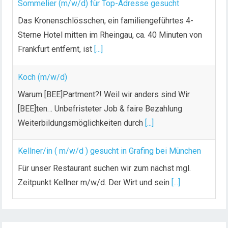
Sommelier (m/w/d) für Top-Adresse gesucht
Das Kronenschlösschen, ein familiengeführtes 4-
Sterne Hotel mitten im Rheingau, ca. 40 Minuten von
Frankfurt entfernt, ist
[...]
Koch (m/w/d)
Warum [BEE]Partment?! Weil wir anders sind Wir
[BEE]ten… Unbefristeter Job & faire Bezahlung
Weiterbildungsmöglichkeiten durch
[...]
Kellner/in ( m/w/d ) gesucht in Grafing bei München
Für unser Restaurant suchen wir zum nächst mgl.
Zeitpunkt Kellner m/w/d. Der Wirt und sein
[...]
Chef de Rang (m/w/d) gesucht – Hotel 47° in
Konstanz