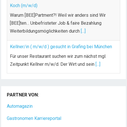
Koch (m/w/d)
Warum [BEE]Partment?! Weil wir anders sind Wir
[BEE]ten… Unbefristeter Job & faire Bezahlung
Weiterbildungsmöglichkeiten durch
[...]
Kellner/in ( m/w/d ) gesucht in Grafing bei München
Für unser Restaurant suchen wir zum nächst mgl.
Zeitpunkt Kellner m/w/d. Der Wirt und sein
[...]
Chef de Rang (m/w/d) gesucht – Hotel 47° in
Konstanz
PARTNER VON:
Dein Arbeitsplatz mit Urlaubsfeeling Chef de Rang
(m/w/d) Du bist Gastgeber aus Leidenschaft und
Automagazin
liebst
[...]
Gastronomen Karriereportal