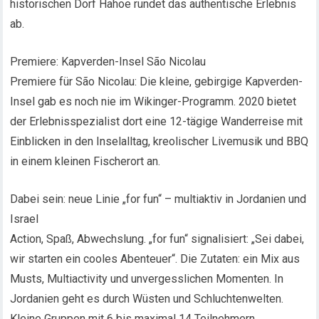
historischen Dorf Hahoe rundet das authentische Erlebnis
ab.
Premiere: Kapverden-Insel São Nicolau
Premiere für São Nicolau: Die kleine, gebirgige Kapverden-
Insel gab es noch nie im Wikinger-Programm. 2020 bietet
der Erlebnisspezialist dort eine 12-tägige Wanderreise mit
Einblicken in den Inselalltag, kreolischer Livemusik und BBQ
in einem kleinen Fischerort an.
Dabei sein: neue Linie „for fun“ – multiaktiv in Jordanien und
Israel
Action, Spaß, Abwechslung. „for fun“ signalisiert: „Sei dabei,
wir starten ein cooles Abenteuer“. Die Zutaten: ein Mix aus
Musts, Multiactivity und unvergesslichen Momenten. In
Jordanien geht es durch Wüsten und Schluchtenwelten.
Kleine Gruppen mit 6 bis maximal 14 Teilnehmern