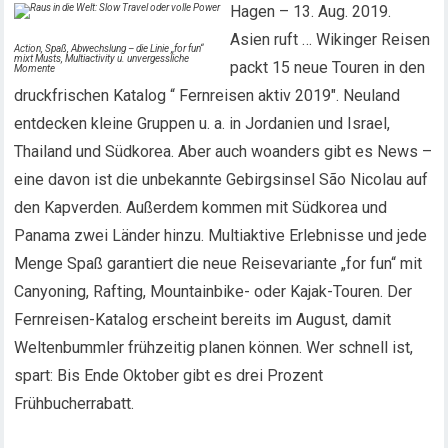
Hagen – 13. Aug. 2019.
Asien ruft … Wikinger Reisen
Action, Spaß, Abwechslung – die Linie „for fun“
mixt Musts, Multiactivity u. unvergessliche
packt 15 neue Touren in den
Momente
druckfrischen Katalog “ Fernreisen aktiv 2019″. Neuland
entdecken kleine Gruppen u. a. in Jordanien und Israel,
Thailand und Südkorea. Aber auch woanders gibt es News –
eine davon ist die unbekannte Gebirgsinsel São Nicolau auf
den Kapverden. Außerdem kommen mit Südkorea und
Panama zwei Länder hinzu. Multiaktive Erlebnisse und jede
Menge Spaß garantiert die neue Reisevariante „for fun“ mit
Canyoning, Rafting, Mountainbike- oder Kajak-Touren. Der
Fernreisen-Katalog erscheint bereits im August, damit
Weltenbummler frühzeitig planen können. Wer schnell ist,
spart: Bis Ende Oktober gibt es drei Prozent
Frühbucherrabatt.