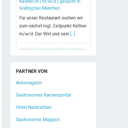
Kellner/in ( m/w/d ) gesucht in
Grafing bei München
Für unser Restaurant suchen wir
zum nächst mgl. Zeitpunkt Kellner
m/w/d. Der Wirt und sein
[...]
Chef de Rang (m/w/d) gesucht –
Hotel 47° in Konstanz
PARTNER VON:
Dein Arbeitsplatz mit
Urlaubsfeeling Chef de Rang
Automagazin
(m/w/d) Du bist Gastgeber aus
Gastronomen Karriereportal
Leidenschaft und liebst
[...]
Hotel Nachrichten
Gastronomie Magazin