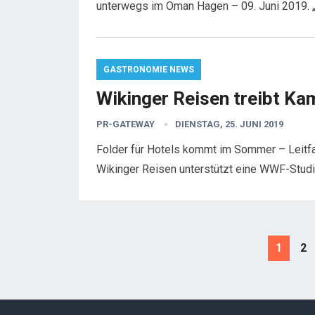
unterwegs im Oman Hagen – 09. Juni 2019. „
GASTRONOMIE NEWS
Wikinger Reisen treibt Ka
PR-GATEWAY
DIENSTAG, 25. JUNI 2019
Folder für Hotels kommt im Sommer – Leitfade
Wikinger Reisen unterstützt eine WWF-Stud
S
1
2
e
i
t
e