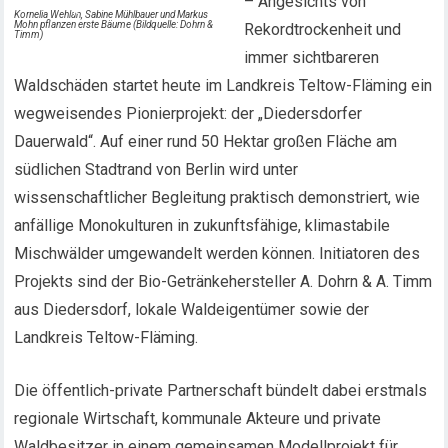
– Angesichts von
Kornelia Wehlan, Sabine Mühlbauer und Markus
Mohn pflanzen erste Bäume (Bildquelle: Dohrn &
Rekordtrockenheit und
Timm)
immer sichtbareren
Waldschäden startet heute im Landkreis Teltow-Fläming ein
wegweisendes Pionierprojekt: der „Diedersdorfer
Dauerwald“. Auf einer rund 50 Hektar großen Fläche am
südlichen Stadtrand von Berlin wird unter
wissenschaftlicher Begleitung praktisch demonstriert, wie
anfällige Monokulturen in zukunftsfähige, klimastabile
Mischwälder umgewandelt werden können. Initiatoren des
Projekts sind der Bio-Getränkehersteller A. Dohrn & A. Timm
aus Diedersdorf, lokale Waldeigentümer sowie der
Landkreis Teltow-Fläming.
Die öffentlich-private Partnerschaft bündelt dabei erstmals
regionale Wirtschaft, kommunale Akteure und private
Waldbesitzer in einem gemeinsamen Modellprojekt für