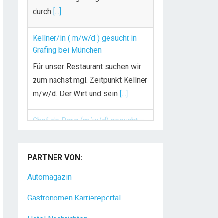
durch
[...]
Kellner/in ( m/w/d ) gesucht in
Grafing bei München
Für unser Restaurant suchen wir
zum nächst mgl. Zeitpunkt Kellner
m/w/d. Der Wirt und sein
[...]
Chef de Rang (m/w/d) gesucht –
Hotel 47° in Konstanz
PARTNER VON:
Dein Arbeitsplatz mit
Urlaubsfeeling Chef de Rang
Automagazin
(m/w/d) Du bist Gastgeber aus
Gastronomen Karriereportal
Leidenschaft und liebst
[...]
Hotel Nachrichten