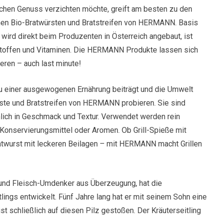
ichen Genuss verzichten möchte, greift am besten zu den
hen Bio-Bratwürsten und Bratstreifen von HERMANN. Basis
z wird direkt beim Produzenten in Österreich angebaut, ist
ststoffen und Vitaminen. Die HERMANN Produkte lassen sich
tieren – auch last minute!
zu einer ausgewogenen Ernährung beiträgt und die Umwelt
rste und Bratstreifen von HERMANN probieren. Sie sind
nlich in Geschmack und Textur. Verwendet werden rein
, Konservierungsmittel oder Aromen. Ob Grill-Spieße mit
atwurst mit leckeren Beilagen – mit HERMANN macht Grillen
 und Fleisch-Umdenker aus Überzeugung, hat die
tlings entwickelt. Fünf Jahre lang hat er mit seinem Sohn eine
st schließlich auf diesen Pilz gestoßen. Der Kräuterseitling