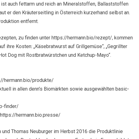
r ist auch fettarm und reich an Mineralstoffen, Ballaststoffen
ut er den Kräuterseitling in Österreich kurzerhand selbst an.
oduktion entfernt.
ezepten, zu finden unter https://hermann.bio/rezept/, kommen
auf ihre Kosten: „Käsebratwurst auf Grillgemüse“, „Gegrillter
 „Hot Dog mit Rostbratwürstchen und Ketchup-Mayo“.
://hermann.bio/produkte/
uell in allen denn’s Biomärkten sowie ausgewählten basic-
p-finder/
https://hermann.bio.presse/
n und Thomas Neuburger im Herbst 2016 die Produktlinie