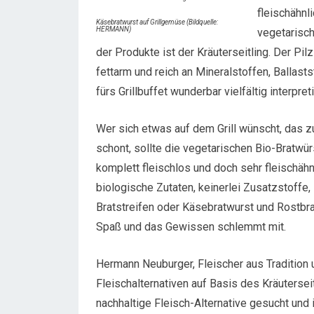
fleischähnl
Käsebratwurst auf Grillgemüse (Bildquelle:
HERMANN)
vegetarisc
der Produkte ist der Kräuterseitling. Der Pil
fettarm und reich an Mineralstoffen, Balla
fürs Grillbuffet wunderbar vielfältig interpre
Wer sich etwas auf dem Grill wünscht, das 
schont, sollte die vegetarischen Bio-Bratwü
komplett fleischlos und doch sehr fleischäh
biologische Zutaten, keinerlei Zusatzstoffe
Bratstreifen oder Käsebratwurst und Rostbr
Spaß und das Gewissen schlemmt mit.
Hermann Neuburger, Fleischer aus Tradition
Fleischalternativen auf Basis des Kräutersei
nachhaltige Fleisch-Alternative gesucht und i