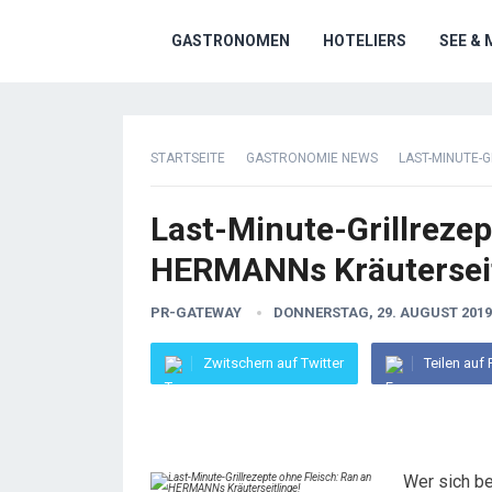
GASTRONOMEN
HOTELIERS
SEE & 
STARTSEITE
GASTRONOMIE NEWS
LAST-MINUTE-
Last-Minute-Grillrezep
HERMANNs Kräuterseit
PR-GATEWAY
DONNERSTAG, 29. AUGUST 2019
Zwitschern auf Twitter
Teilen auf
Wer sich be