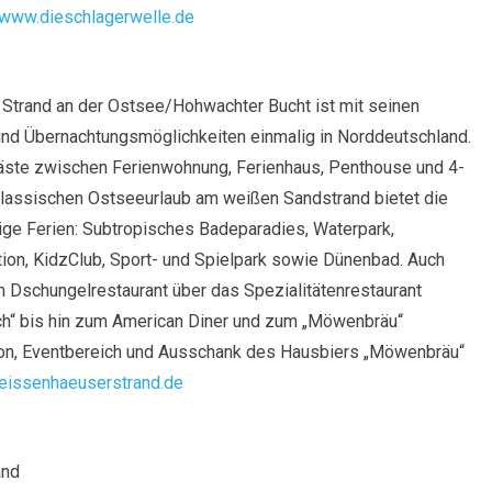
www.dieschlagerwelle.de
 Strand an der Ostsee/Hohwachter Bucht ist mit seinen
 und Übernachtungsmöglichkeiten einmalig in Norddeutschland.
äste zwischen Ferienwohnung, Ferienhaus, Penthouse und 4-
klassischen Ostseeurlaub am weißen Sandstrand bietet die
ge Ferien: Subtropisches Badeparadies, Waterpark,
ion, KidzClub, Sport- und Spielpark sowie Dünenbad. Auch
m Dschungelrestaurant über das Spezialitätenrestaurant
sch“ bis hin zum American Diner und zum „Möwenbräu“
tion, Eventbereich und Ausschank des Hausbiers „Möwenbräu“
issenhaeuserstrand.de
and