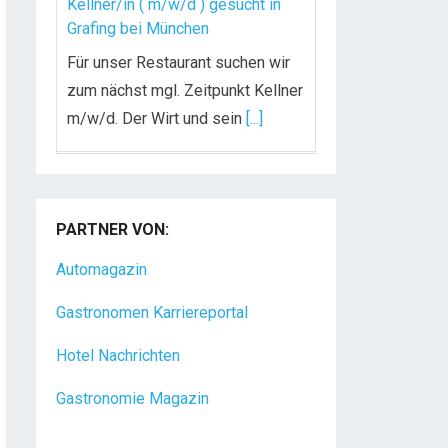
Kellner/in ( m/w/d ) gesucht in
Grafing bei München
Für unser Restaurant suchen wir
zum nächst mgl. Zeitpunkt Kellner
m/w/d. Der Wirt und sein
[...]
Chef de Rang (m/w/d) gesucht –
Hotel 47° in Konstanz
PARTNER VON:
Dein Arbeitsplatz mit
Urlaubsfeeling Chef de Rang
Automagazin
(m/w/d) Du bist Gastgeber aus
Gastronomen Karriereportal
Leidenschaft und liebst
[...]
Hotel Nachrichten
Gastronomie Magazin