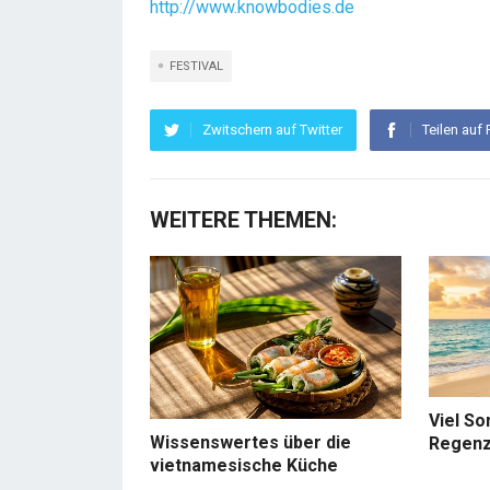
http://www.knowbodies.de
FESTIVAL
Zwitschern auf Twitter
Teilen auf
WEITERE THEMEN:
Viel So
Wissenswertes über die
Regenz
vietnamesische Küche