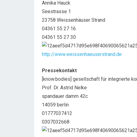
Annika Hauck
Seestrasse 1
23758 Weissenhäuser Strand
04361 55 27 16
04361 55 27 30
http://www.weissenhaeuserstrand.de
Pressekontakt
[know:bodies] gesellschaft für integrierte 
Prof. Dr. Astrid Nelke
spandauer damm 42c
14059 berlin
01777037412
0307032668