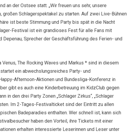
d an der Ostsee statt. „Wir freuen uns sehr, unsere
n, großen Schlagerspektakel zu starten. Auf zwei Live-Bühnen
äre ist beste Stimmung und Party bis spät in die Nacht
ager-Festival ist ein grandioses Fest für alle Fans mit
id Depenau, Sprecher der Geschäftsführung des Ferien- und
a Venus, The Rocking Waves und Markus * sind in diesem
startet ein abwechslungsreiches Party- und
Happy-Afternoon-Aktionen und Bundesliga-Konferenz in
über gibt es auch eine Kinderbetreuung im KidzClub gegen
 in den drei Party Zonen „Schlager Zirkus“, „Schlager
ten. Im 2-Tages-Festivalticket sind der Eintritt zu allen
ischen Badeparadies enthalten. Wer schnell ist, kann sich
stivalbesucher haben den Vorteil, ihre Tickets mit einer
ationen erhalten interessierte Leserinnen und Leser unter