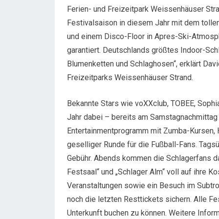
Ferien- und Freizeitpark Weissenhäuser Stran
Festivalsaison in diesem Jahr mit dem tolle
und einem Disco-Floor in Apres-Ski-Atmosph
garantiert. Deutschlands größtes Indoor-Schl
Blumenketten und Schlaghosen“, erklärt Dav
Freizeitparks Weissenhäuser Strand.
Bekannte Stars wie voXXclub, TOBEE, Sophi
Jahr dabei – bereits am Samstagnachmittag 
Entertainmentprogramm mit Zumba-Kursen, 
geselliger Runde für die Fußball-Fans. Tags
Gebühr. Abends kommen die Schlagerfans dann
Festsaal“ und „Schlager Alm“ voll auf ihre Kos
Veranstaltungen sowie ein Besuch im Subtrop
noch die letzten Resttickets sichern. Alle Fe
Unterkunft buchen zu können. Weitere Inform