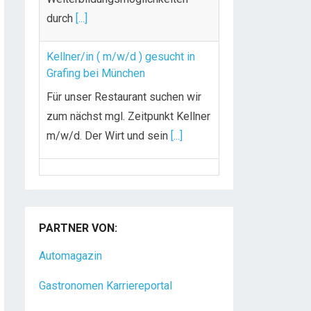
durch
[...]
Kellner/in ( m/w/d ) gesucht in
Grafing bei München
Für unser Restaurant suchen wir
zum nächst mgl. Zeitpunkt Kellner
m/w/d. Der Wirt und sein
[...]
Chef de Rang (m/w/d) gesucht –
Hotel 47° in Konstanz
PARTNER VON:
Dein Arbeitsplatz mit
Urlaubsfeeling Chef de Rang
Automagazin
(m/w/d) Du bist Gastgeber aus
Gastronomen Karriereportal
Leidenschaft und liebst
[...]
Hotel Nachrichten